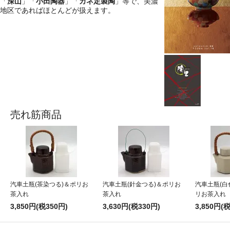
「
深山
」「
小田陶器
」「
カネ定製陶
」等で、美濃
地区であればほとんどが扱えます。
売れ筋商品
汽車土瓶(茶染つる)＆ポリお
汽車土瓶(針金つる)＆ポリお
汽車土瓶(白
茶入れ
茶入れ
リお茶入れ
3,850円(税350円)
3,630円(税330円)
3,850円(