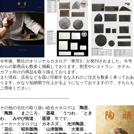
今年後、弊社のオリジナルカタログ「華芳3」が発刊されました。今号
からの新商品も数多く掲載しております。割烹やレストラン、ホテル、
カフェ向けの商品を取り揃えております。
また現在、店名などを器に印刷するな入れのご注文を数多く承っておあ
ります。かなり短納期で仕上がるようになっておりますので、そちらも
ご用命ください。
----------------------------------------------
その他の当社の取り扱い総合カタログは「
陶里
」
「
陶雅
」「
まごころ
」「
器蔵
」「
うつわ
」「
とき
わ
」「
みやび街道
」「
器望
」等です。
メーカーカタログは「
カネスズ
」「
光洋陶器
」
「
花伝
」「
昭和製陶
」「
山津製陶
」「
大東亜
」