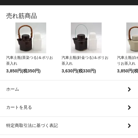
売れ筋商品
汽車土瓶(茶染つる)＆ポリお
汽車土瓶(針金つる)＆ポリお
汽車土瓶(白
茶入れ
茶入れ
リお茶入れ
3,850円(税350円)
3,630円(税330円)
3,850円(
ホーム
カートを見る
特定商取引法に基づく表記