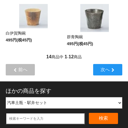
白伊賀陶碗
群青陶碗
495円(税45円)
495円(税45円)
14
1
12
商品中
-
商品
前へ
次へ
ほかの商品を探す
検索