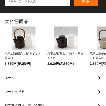
検索
売れ筋商品
汽車土瓶(茶染つる)＆ポリお
汽車土瓶(針金つる)＆ポリお
汽車土瓶(白
茶入れ
茶入れ
リお茶入れ
3,850円(税350円)
3,630円(税330円)
3,850円(
ホーム
カートを見る
特定商取引法に基づく表記