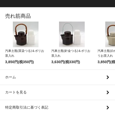
売れ筋商品
汽車土瓶(茶染つる)＆ポリお
汽車土瓶(針金つる)＆ポリお
汽車土瓶(白
茶入れ
茶入れ
リお茶入れ
3,850円(税350円)
3,630円(税330円)
3,850円(
ホーム
カートを見る
特定商取引法に基づく表記