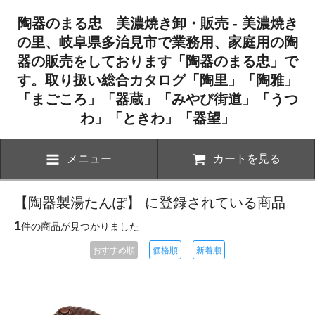
陶器のまる忠 美濃焼き卸・販売 - 美濃焼き
の里、岐阜県多治見市で業務用、家庭用の陶
器の販売をしております「陶器のまる忠」で
す。取り扱い総合カタログ「陶里」「陶雅」
「まごころ」「器蔵」「みやび街道」「うつ
わ」「ときわ」「器望」
メニュー
カートを見る
【陶器製湯たんぽ】 に登録されている商品
1
件の商品が見つかりました
おすすめ順
価格順
新着順