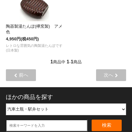
陶器製湯たんぽ(欅窯製) アメ
色
4,950円(税450円)
レトロな雰囲気の陶製湯たんぽです
(日本製)
1
1
1
商品中
-
商品
前へ
次へ
ほかの商品を探す
検索